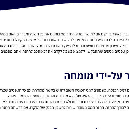
בד. כאשר בודקים אם למישהו מגיע החזר מס בוחנים את כל השנה ומבררים האם במהל
ר!. האם גם לכם מגיע החזר מס? ניתן למצוא דוגמאות רבות של אנשים שקיבלו החזרים ש
ואה חשבון מתמחים בנושא והם יוכלו לייעץ האם גם לכם מגיע החזר מס. בדיקת הזכאו
 תעודת זהות וטופסי 106 של השנה הרלוונטית וכן טפסים נוספים שתתבקשו להמציא בשביל לקדם את זכאותכם להחזר. אתם מוזמנים
 על-ידי מומחה
תם למס הכנסה. כשפונים למס הכנסה חשוב להגיש בקשה מסודרת עם כל הטפסים שצרי
תחומו ובעל ניסיון רב, הראיה שלו היא מרחבית והתשובות שתקבלו ממנו תיהנה
ים המקצועיים למילים פשוטות ומובנות ולא תצטרכו להתמודד בעצמכם עם מונחים לא
ה לצורך ההחזר. החזר המס מעובר ישירות לחשבון הבנק של הלקוח. אם דרשתם החזר 