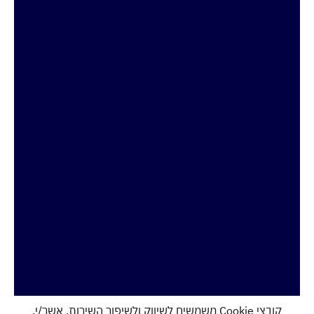
קובצי Cookie משמשים לשיווק ולשיפור השירות. אשר/י.