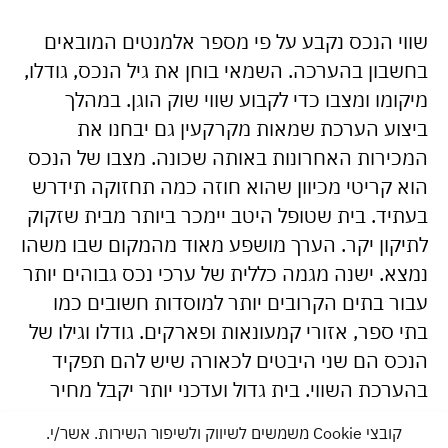
שווי הנכס נקבע על פי מספר אלמנטים המובאים
בחשבון בהערכה. השמאי בוחן את גיל הנכס, גודלו,
מיקומו ומצבו כדי לקבוע שווי שוק הוגן. במהלך
ביצוע הערכת שמאות מקרקעין גם יבחנו את
המכירות האחרונות באותה שכונה. מצבו של הנכס
הוא קריטי מכיוון שהוא חוזה כמה תחזוקה תידרש
בעתיד. בית שטופל היטב יימכר ביותר מבית שזקוק
לתיקון יקר. הערך מושפע מאוד מהמקום שבו משהו
נמצא. ישנה מגמה כללית של ערכי נכס גבוהים יותר
עבור בתים הקרובים יותר למוסדות חשובים כמו
בתי ספר, אזורי קמעונאות ופארקים. גודלו וגילו של
הנכס הם שני היבטים לכאורה שיש להם תפקיד
בהערכת השווי. בית גדול ועדכני יותר יקבל מחיר
גבוה יותר מאשר ישן וקטן יותר. שיפוצים שבוצעו
קובצי Cookie משמשים לשיווק ולשיפור השירות. אשר/י.
לאחרונה מביאים בדרך כלל לעליית מחירים.