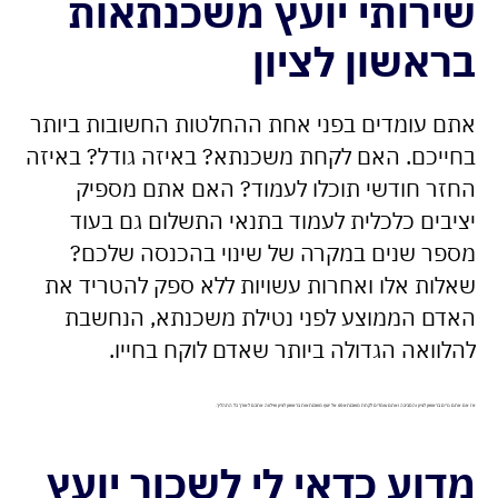
שירותי יועץ משכנתאות
בראשון לציון
אתם עומדים בפני אחת ההחלטות החשובות ביותר
בחייכם. האם לקחת משכנתא? באיזה גודל? באיזה
החזר חודשי תוכלו לעמוד? האם אתם מספיק
יציבים כלכלית לעמוד בתנאי התשלום גם בעוד
מספר שנים במקרה של שינוי בהכנסה שלכם?
שאלות אלו ואחרות עשויות ללא ספק להטריד את
האדם הממוצע לפני נטילת משכנתא, הנחשבת
להלוואה הגדולה ביותר שאדם לוקח בחייו.
אז אם אתם גרים בראשון לציון והסביבה ואתם עומדים לקחת משכנתא פנו אל יועץ משכנתאות בראשון לציון שילווה אתכם לאורך כל התהליך.
מדוע כדאי לי לשכור יועץ