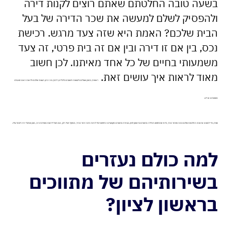
בשעה טובה החלטתם שאתם רוצים לקנות דירה
ולהפסיק לשלם למעשה את שכר הדירה של בעל
הבית שלכם? האמת היא שזה צעד מרגש. רכישת
נכס, בין אם זו דירה ובין אם זה בית פרטי, זה צעד
משמעותי בחיים של כל אחד מאיתנו. לכן חשוב
מאוד לראות איך עושים זאת.
ראשית, כמובן שעליכם לעשות חישובים כלכליים, להבין מה ההון העצמי שלכם ולראות האם תצטרכו
משכנתא או לא.
שנית, כדי למצוא את נכס החלומות שלכם כמה שיותר מהר, כדאי שתחפשו תחילה מתווכים בראשון לציון. בעזרת מתווכים מקצועיים החיפוש יכול להיות הרבה יותר מהיר, ממוקד ויעיל. לכן, אם תוכל ליהנות משירות כזה, מובן שחבל יהיה לוותר עליו.
למה כולם נעזרים
בשירותיהם של מתווכים
בראשון לציון?